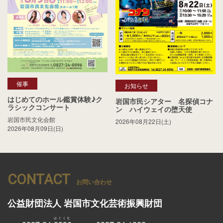
催事
お知らせ
はじめてのホール鑑賞体験♪ク
岩国市民シアター 名探偵コナ
ラシックコンサート
ン ハイウェイの堕天使
岩国市民文化会館
2026年08月22日(土)
2026年08月09日(日)
CONTACT
お問い合わせ
公益財団法人
岩国市文化芸術振興財団