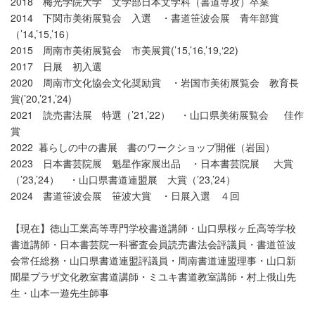
2018 梅光学院大学 文学部日本文学科（書道専攻）卒業
2014 下関市美術展覧会 入選 ・書道笹波会展 青年部賞
（’14,’15,’16）
2015 周南市美術展覧会 市美展賞(’15,’16,’19,‘22)
2017 日展 初入選
2020 周南市文化協会文化奨励賞 ・岩国市美術展覧会 教育長
賞(’20,’21,’24)
2021 読売書法展 特選（’21,’22） ・山口県美術展覧会 佳作
賞
2022 暮らしの中の書展 書のワークショップ開催（岩国）
2023 日本書芸院展 魁星作家展出品 ・日本書芸院展 大賞
（’23,’24） ・山口県書道連盟展 大賞（’23,’24）
2024 書道笹波会展 笹波大賞 ・日展入選 ４回
【現在】徳山工業高等専門学校書道講師・山口県桜ヶ丘高等学校
書道講師・日本書芸院一科審査会員読売書法会評議員・書道笹波
会常任総務・山口県書道連盟評議員・周南書道連盟理事・山口新
聞星プラザ文化教室書道講師・ミユキ書道教室講師・村上俄山先
生・山本一遊先生師事