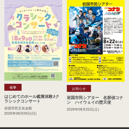
催事
お知らせ
はじめてのホール鑑賞体験♪ク
岩国市民シアター 名探偵コナ
ラシックコンサート
ン ハイウェイの堕天使
岩国市民文化会館
2026年08月22日(土)
2026年08月09日(日)