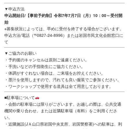
▼申込方法
申込開始日/【事前予約制】令和7年7月7日（月）10：00～受付開
始
※募集状況によっては、早めに受付を終了する場合がございます。
申込方法/電話（℡0827-24-8996）または岩国市民文化会館窓口に
て
▼ご協力のお願い
・予約後のキャンセルは原則ご遠慮ください。
・手洗いなどの手指衛生にご協力ください。
・体調がすぐれない場合は、ご来場をお控えください。
・墨汁を使用しますので、汚れても良い服装でご参加ください。
・ワークショップで使用する道具は全て用意しております。
■駐車場について
・会館の駐車場には限りがございます。お越しの際は、公共交通
機関や乗り合わせ、または近隣駐車場（有料）をご利用くださ
い。
・近隣施設(JＡ山口県岩国中央支所、岩国警察署)への駐車は、利